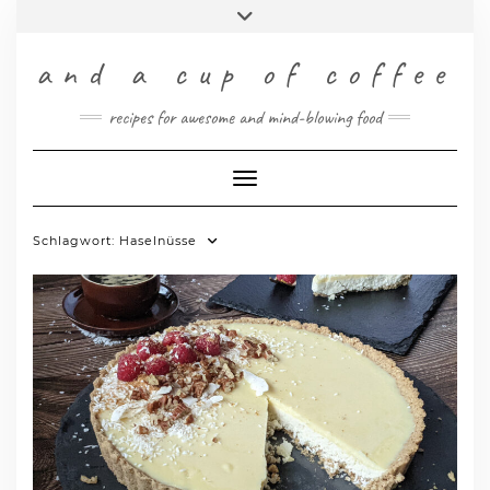
Skip
Toggle
to
header
content
INSTAGRAM
PINTEREST
FACEBOOK
TWITTER
RSS
and a cup of coffee
DEUTSCH
recipes for awesome and mind-blowing food
ENGLISH
Toggle Navigation
Schlagwort:
Haselnüsse