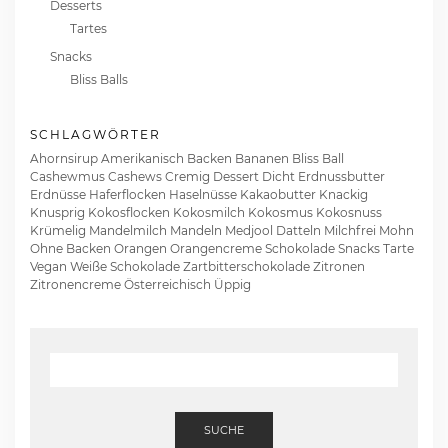
Desserts
Tartes
Snacks
Bliss Balls
SCHLAGWÖRTER
Ahornsirup
Amerikanisch
Backen
Bananen
Bliss Ball
Cashewmus
Cashews
Cremig
Dessert
Dicht
Erdnussbutter
Erdnüsse
Haferflocken
Haselnüsse
Kakaobutter
Knackig
Knusprig
Kokosflocken
Kokosmilch
Kokosmus
Kokosnuss
Krümelig
Mandelmilch
Mandeln
Medjool Datteln
Milchfrei
Mohn
Ohne Backen
Orangen
Orangencreme
Schokolade
Snacks
Tarte
Vegan
Weiße Schokolade
Zartbitterschokolade
Zitronen
Zitronencreme
Österreichisch
Üppig
SUCHE