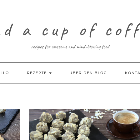
d a cup of cof
recipes for awesome and mind-blowing food
LLO
REZEPTE
ÜBER DEN BLOG
KONT