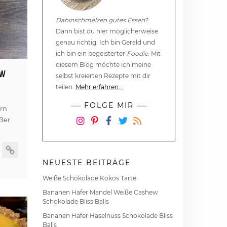
Dahinschmelzen gutes Essen?
Dann bist du hier möglicherweise
genau richtig. Ich bin Gerald und
ich bin ein begeisterter
Foodie
. Mit
diesem Blog möchte ich meine
ew
selbst kreierten Rezepte mit dir
teilen.
Mehr erfahren...
FOLGE MIR
ern
ßer
Instagram
Pinterest
Facebook
Twitter
RSS
NEUESTE BEITRÄGE
Weiße Schokolade Kokos Tarte
Bananen Hafer Mandel Weiße Cashew
Schokolade Bliss Balls
Bananen Hafer Haselnuss Schokolade Bliss
Balls