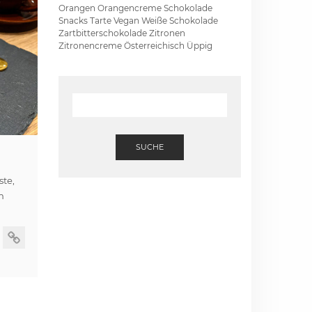
Orangen
Orangencreme
Schokolade
Snacks
Tarte
Vegan
Weiße Schokolade
Zartbitterschokolade
Zitronen
Zitronencreme
Österreichisch
Üppig
SUCHE
ste,
m