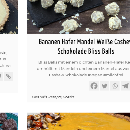
Bananen Hafer Mandel Weiße Cash
Schokolade Bliss Balls
ste,
aus
Bliss Balls mit einem dichten Bananen-Hafer K
chfrei
umhüllt mit Mandeln und einem Mantel aus wei
Cashew Schokolade #vegan #milchfrei
Bliss Balls
,
Rezepte
,
Snacks