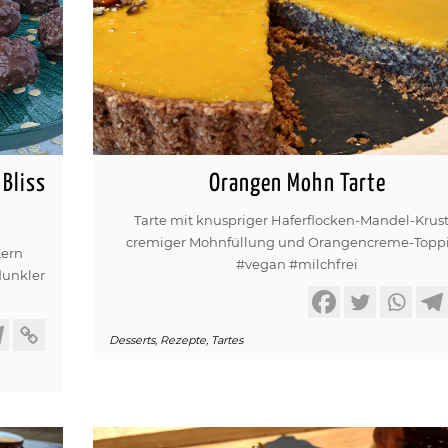
Bliss
Orangen Mohn Tarte
Tarte mit knuspriger Haferflocken-Mandel-Krust
cremiger Mohnfüllung und Orangencreme-Topp
Kern
#vegan #milchfrei
dunkler
Desserts
,
Rezepte
,
Tartes