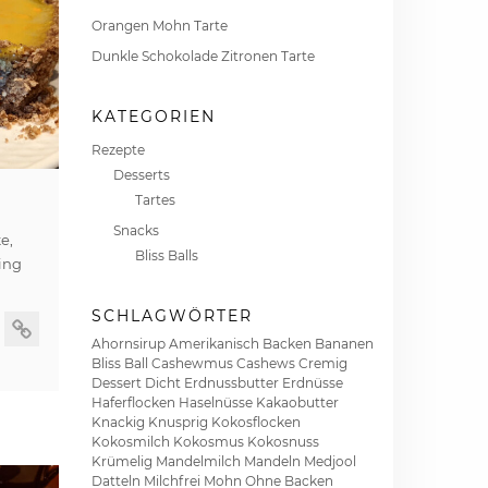
Orangen Mohn Tarte
Dunkle Schokolade Zitronen Tarte
KATEGORIEN
Rezepte
Desserts
Tartes
Snacks
e,
Bliss Balls
ing
SCHLAGWÖRTER
Ahornsirup
Amerikanisch
Backen
Bananen
Bliss Ball
Cashewmus
Cashews
Cremig
Dessert
Dicht
Erdnussbutter
Erdnüsse
Haferflocken
Haselnüsse
Kakaobutter
Knackig
Knusprig
Kokosflocken
Kokosmilch
Kokosmus
Kokosnuss
Krümelig
Mandelmilch
Mandeln
Medjool
Datteln
Milchfrei
Mohn
Ohne Backen