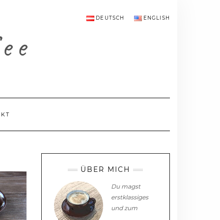
DEUTSCH
ENGLISH
fee
AKT
ÜBER MICH
Du magst
erstklassiges
und zum